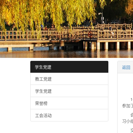
学生党建
返回
教工党建
学生党建
1
荣誉榜
参加
工会活动
习小