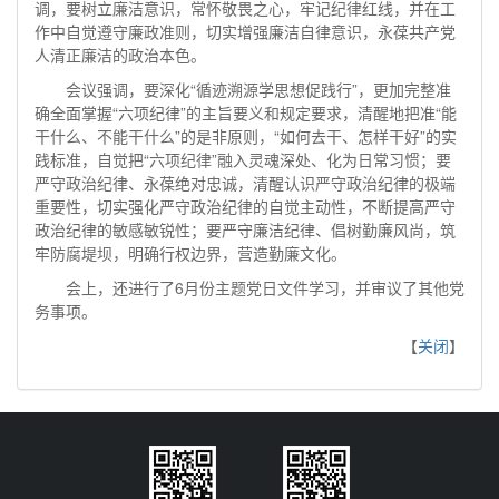
调，要树立廉洁意识，常怀敬畏之心，牢记纪律红线，并在工
作中自觉遵守廉政准则，切实增强廉洁自律意识，永葆共产党
人清正廉洁的政治本色。
会议强调，要深化“循迹溯源学思想促践行”，更加完整准
确全面掌握“六项纪律”的主旨要义和规定要求，清醒地把准“能
干什么、不能干什么”的是非原则，“如何去干、怎样干好”的实
践标准，自觉把“六项纪律”融入灵魂深处、化为日常习惯；要
严守政治纪律、永葆绝对忠诚，清醒认识严守政治纪律的极端
重要性，切实强化严守政治纪律的自觉主动性，不断提高严守
政治纪律的敏感敏锐性；要严守廉洁纪律、倡树勤廉风尚，筑
牢防腐堤坝，明确行权边界，营造勤廉文化。
会上，还进行了6月份主题党日文件学习，并审议了其他党
务事项。
【
关闭
】