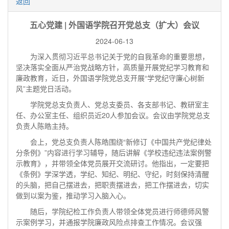
返回
五心党建 | 外国语学院召开党总支（扩大）会议
2024-06-13
为深入贯彻习近平总书记关于党的自我革命的重要思想，
坚决落实全面从严治党战略方针，高质量开展党纪学习教育和
廉政教育，近日，外国语学院党总支开展“学党纪守廉心树新
风”主题党日活动。
学院党总支负责人、党总支委员、各支部书记、教研室主
任、办公室主任、组织员近20人参加会议。会议由学院党总支
负责人陈皓主持。
会上，党总支负责人陈皓围绕“新修订《中国共产党纪律处
分条例》”内容进行学习辅导，随后讲解《学校违纪违法案例警
示教育》，并带领全体党员展开交流研讨。他指出，一定要把
《条例》学深学透，学纪、知纪、明纪、守纪，时刻保持清醒
的头脑，把自己摆进去，把职责摆进去，把工作摆进去，切实
做到以案为鉴，推动学习入脑入心。
随后，学院纪检工作负责人带领全体党员进行师德师风警
示案例学习，并通报学院廉政风险点排查工作情况。会议强