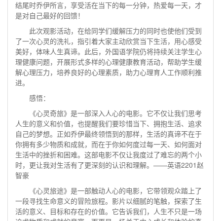
结尾时乔伊所言，享受活在当下的每一分钟，热爱每一天，才
是对自己最好的回馈！
此次观影活动，在给同学们缓解压力的同时也使他们受到
了一次心灵的洗礼，指引着大家主动欣赏当下生活，用心感受
美好，体味人生真谛。此后，外国语学院仍将持续关注学生心
理健康问题，开展形式多样的心理健康教育活动，帮助学生缓
解心理压力，培养良好的心理素质，助力心理育人工作顺利推
进。
感悟：
《心灵奇旅》是一部深入人心的电影。它不仅让我们思考
人生的意义和价值，也提醒我们要珍惜当下、拥抱生活、追求
自己的梦想。正如乔伊最终领悟到的那样，生活的真谛不在于
你拥有多少物质和成就，而在于你如何度过每一天、如何面对
生活中的挫折和困难。这部电影不仅让我度过了难忘的两个小
时，更让我对生活有了更深刻的认识和理解。——英语2201赵
智豪
《心灵旅途》是一部触动人心的电影，它带领观众踏上了
一段寻找生命意义的冒险旅程。影片以细腻的笔触，探索了生
活的意义、目标和存在的价值。它告诉我们，人生不只是一场