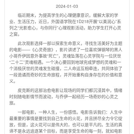
2024-01-03
临近期末，为提高学生的心理健康意识，缓解大家的学
业、生活压力，近日，外国语学院在1D218开展“以美润心”系
列之“光影愈心，与你同行”心理观影活动，助力学生打开心灵
之窗。
此次观影选择一部以探索生命意义，寻找生活美好为主题
的电影——《心灵奇旅》，影片讲述了一位喜欢弹钢琴的黑人
小哥乔伊因意外事故“死亡”，灵魂坠落在心灵学院与一位厌世
“二十二”灵魂相遇。一个决心要回到地球完成梦想的灵魂和一
个消极厌世的灵魂发生碰撞，二人命运互相牵连，共同体验了
一段诡谲而奇妙的生命旅程，并开始重构自身存在的价值和意
义。
皮克斯的这部治愈电影让现场的同学们都沉浸其中，情绪
时刻随电影情节而波动，与乔伊一起经历一场奇妙的心灵之
旅。
一部电影，一种人生，一份感悟。电影告诉我们：人生中
最重要的事情是要找到自己生命的火花，并且拼尽全力令它绽
放，但是，这火花可以是伟大的，也可以是平凡的。生活的真
谛不是永远追逐某个目标，而是享受生命的每一刻，就如电影