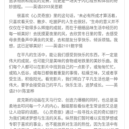
追求物质和成就的竞赛，而更是一场关于内心成长和体验的奇
妙旅程。——英语2203吴思颖
很喜欢《心灵奇旅》里的这句话，“未必有所成才算活着，
只喜欢看天空、散步、吃披萨的人生也很好。”生命的意义并不
仅仅在于取得多么辉煌的成就，而在于细细品味生活中经历的
每一帧美好！去抚摸夏夜里的风，去欣赏冬日里的雪，去感受
母亲责备声中满含的关爱，去和朋友分享快乐、倾诉烦恼。我
想，这已足够美好！——英语2101鲍宇情
在平凡的生活中，能让我们感受到快乐的东西，不一定是
伟大的成就，也可能只是美味的食物或地铁里的美妙乐曲。我
们每个人都可以在影片中找到自己的一点影子，或匆匆忙忙，
或陷入低谷，或每日都做着重复的事情，枯燥乏味，又或者享
受生活，积极阳光。看完影片，我们明白了平凡生活也是一种
伟大，要学会接受自己的平凡，快乐生活，追梦成长。——英
语2101陈宣桦
皮克斯的动画在天马行空、创造力爆棚的同时，也总是温
柔地去叩问每一个人的内心，触碰那些看似老生常谈但又总是
让人动容的话题。《心灵奇旅》通过一段寻找火花的奇幻旅行
为我们阐述梦想与生活的关系。纵然我们暂时难以实现梦想或
专职于喜欢的事业，也不能放弃对生活的热忱，因为生活中有