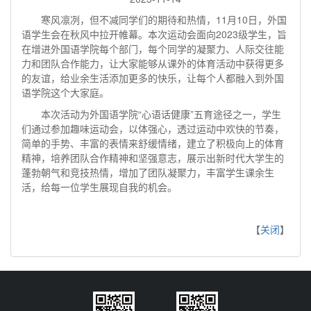
寒风凛冽，但不减同学们的期待和热情，11月10日，外国
语学生会在秋风中拉开帷幕。本次运动会面向2023级学生，旨
在增进外国语学院每个部门，每个同学的凝聚力、人际交往能
力和团队合作能力，让大家能够从课外的体育活动中获得更多
的友谊，给业余生活添加更多的快乐，让每个人都融入到外国
语学院这个大家庭。
本次活动为外国语学院“心语话健康”五育途径之一，学生
们通过参加趣味运动会，以体强心，透过运动中欢快的节奏，
简单的手势、丰富的表情来舒缓情绪，建立了积极向上的体育
精神，培养团队合作精神和坚强意志，展示出新时代大学生的
蓬勃朝气和竞技热情，增加了团队凝聚力，丰富学生课余生
活，给每一位学生展现自我的机会。
【
关闭
】